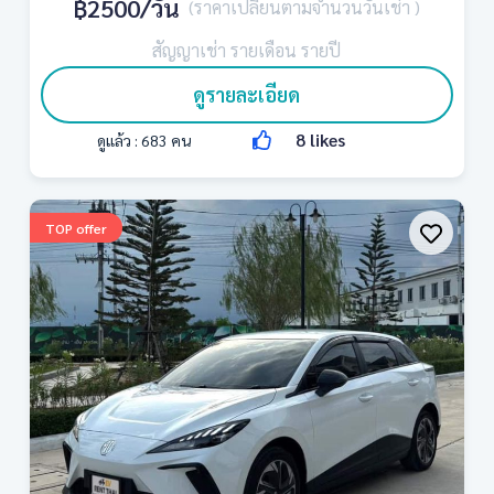
฿2500
/วัน
(ราคาเปลี่ยนตามจำนวนวันเช่า )
สัญญาเช่า รายเดือน รายปี
ดูรายละเอียด
8
likes
ดูแล้ว :
683
คน
TOP offer