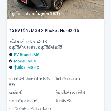
ภูเก็ต
สนามบินภูเก็ต (HKT)
,
รถ EV เช่า : MG4 X Phuket No-42-16
รหัสรถเช่า : No-42-16
อนุมัติคำขอเช่า : อนุมัติอัตโนมัติ
EV Brand : MG
Model: MG4
รุ่นย่อย: MG4 X
ชาร์จไฟฟ้าเต็มฟรี สำหรับวัน
ไม่จำกัดระยะทาง
แรก
ยกเลิกฟรี
คืนรถไม่ต้องชาร์จไฟ
บริการรับ-ส่งรถถึงที่
ฟังก์ชั่น V2L
ออกใบกำกับภาษี เต็มรูปแบบ