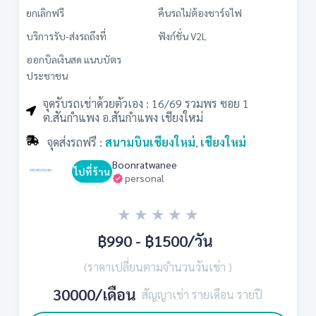
ยกเลิกฟรี
คืนรถไม่ต้องชาร์จไฟ
บริการรับ-ส่งรถถึงที่
ฟังก์ชั่น V2L
ออกบิลเงินสด แนบบัตร
ประชาชน
จุดรับรถเช่าด้วยตัวเอง : 16/69 รวมพร ซอย 1
ต.สันกำแพง อ.สันกำแพง เชียงใหม่
จุดส่งรถฟรี :
สนามบินเชียงใหม่
เชียงใหม่
,
Boonratwanee
ไปที่ร้าน
personal
★
★
★
★
★
฿990 - ฿1500
/วัน
(ราคาเปลี่ยนตามจำนวนวันเช่า )
30000/เดือน
สัญญาเช่า รายเดือน รายปี