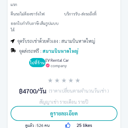
แรก
คืนรถไม่ต้องชาร์จไฟ
บริการรับ-ส่งรถถึงที่
ออกใบกำกับภาษี เต็มรูปแบบ
ได้
จุดรับรถเช่าด้วยตัวเอง : สนามบินหาดใหญ่
จุดส่งรถฟรี :
สนามบินหาดใหญ่
EV Rental Car
ไปที่ร้าน
company
★
★
★
★
★
฿4700
/วัน
(ราคาเปลี่ยนตามจำนวนวันเช่า )
สัญญาเช่า รายเดือน รายปี
ดูรายละเอียด
25
likes
ดูแล้ว :
526
คน