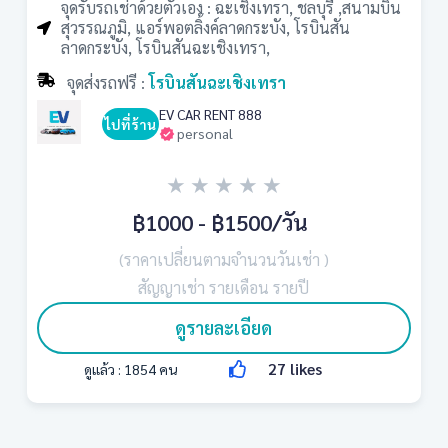
จุดรับรถเช่าด้วยตัวเอง : ฉะเชิงเทรา, ชลบุรี ,สนามบิน
สุวรรณภูมิ, แอร์พอตลิ้งค์ลาดกระบัง, โรบินสัน
ลาดกระบัง, โรบินสันฉะเชิงเทรา,
จุดส่งรถฟรี :
โรบินสันฉะเชิงเทรา
EV CAR RENT 888
ไปที่ร้าน
personal
★
★
★
★
★
฿1000 - ฿1500
/วัน
(ราคาเปลี่ยนตามจำนวนวันเช่า )
สัญญาเช่า รายเดือน รายปี
ดูรายละเอียด
27
likes
ดูแล้ว :
1854
คน