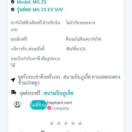
Model: MG ZS
รุ่นย่อย: MG ZS EV SUV
ชาร์จไฟฟ้าเต็มฟรี สำหรับวัน
ไม่จำกัดระยะทาง
แรก
ยกเลิกฟรี
คืนรถไม่ต้องชาร์จไฟ
บริการรับ-ส่งรถถึงที่
ฟังก์ชั่น V2L
ออกใบกำกับภาษี เต็มรูปแบบ
ได้
จุดรับรถเช่าด้วยตัวเอง : สนามบินภูเก็ต ลานจอดรถตรง
ข้ามประตู3
จุดส่งรถฟรี :
สนามบินภูเก็ต
Elephant.rent
ไปที่ร้าน
company
★
★
★
★
★