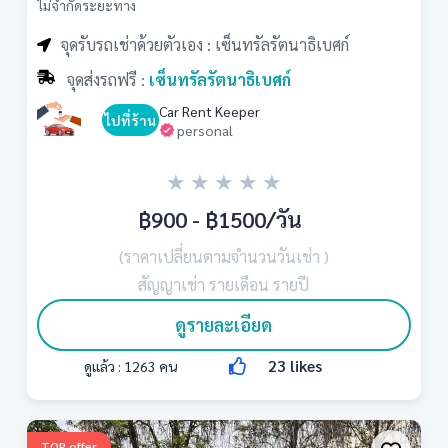
ไม่จำกัดระยะทาง
จุดรับรถเช่าด้วยตัวเอง : เซ็นทรัลรัตนาธิเบศก์
จุดส่งรถฟรี :
เซ็นทรัลรัตนาธิเบศก์
Car Rent Keeper
ไปที่ร้าน
personal
★
★
★
★
★
฿900 - ฿1500
/วัน
(ราคาเปลี่ยนตามจำนวนวันเช่า )
สัญญาเช่า รายเดือน รายปี
ดูรายละเอียด
23
likes
ดูแล้ว :
1263
คน
TOP offer