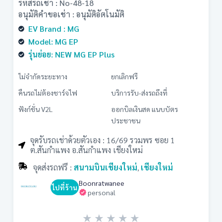
รหัสรถเช่า : No-48-18
อนุมัติคำขอเช่า : อนุมัติอัตโนมัติ
EV Brand : MG
Model: MG EP
รุ่นย่อย: NEW MG EP Plus
ไม่จำกัดระยะทาง
ยกเลิกฟรี
คืนรถไม่ต้องชาร์จไฟ
บริการรับ-ส่งรถถึงที่
ฟังก์ชั่น V2L
ออกบิลเงินสด แนบบัตร
ประชาชน
จุดรับรถเช่าด้วยตัวเอง : 16/69 รวมพร ซอย 1
ต.สันกำแพง อ.สันกำแพง เชียงใหม่
จุดส่งรถฟรี :
สนามบินเชียงใหม่
เชียงใหม่
,
Boonratwanee
ไปที่ร้าน
personal
★
★
★
★
★