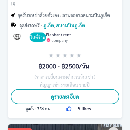
ได้
จุดรับรถเช่าด้วยตัวเอง : ลานจอดรถสนามบินภูเก็ต
จุดส่งรถฟรี :
ภูเก็ต
สนามบินภูเก็ต
,
Elephant.rent
ไปที่ร้าน
company
★
★
★
★
★
฿2000 - ฿2500
/วัน
(ราคาเปลี่ยนตามจำนวนวันเช่า )
สัญญาเช่า รายเดือน รายปี
ดูรายละเอียด
5
likes
ดูแล้ว :
756
คน