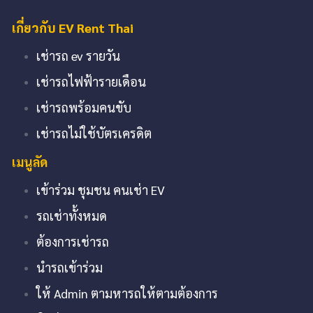
เกี่ยวกับ EV Rent Thai
เช่ารถ ev รายวัน
เช่ารถไฟฟ้ารายเดือน
เช่ารถพร้อมคนขับ
เช่ารถไม่ใช้บัตรเครดิต
เมนูลัด
เข้าร่วม ชุมชน คนเช่า EV
รถเช่าทั้งหมด
ต้องการเช่ารถ
นำรถเข้าร่วม
ให้ Admin ตามหารถให้ตามต้องการ