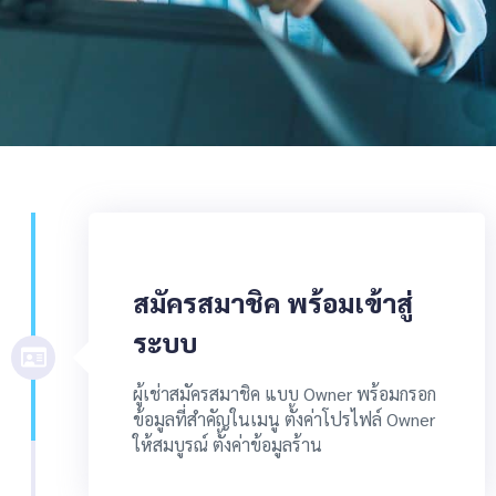
สมัครสมาชิค พร้อมเข้าสู่
ระบบ
ผู้เช่าสมัครสมาชิค แบบ Owner พร้อมกรอก
ข้อมูลที่สำคัญในเมนู ตั้งค่าโปรไฟล์ Owner
ให้สมบูรณ์ ตั้งค่าข้อมูลร้าน