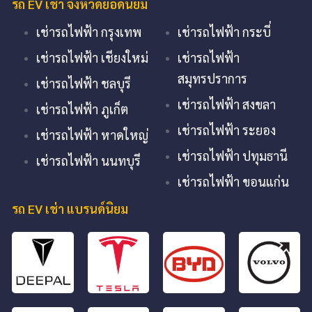
รถ EV เช่า จังหวัดยอดนิยม
เช่ารถไฟฟ้า กรุงเทพ
เช่ารถไฟฟ้า กระบี่
เช่ารถไฟฟ้า เชียงใหม่
เช่ารถไฟฟ้า
สมุทรปราการ
เช่ารถไฟฟ้า ชลบุรี
เช่ารถไฟฟ้า สงขลา
เช่ารถไฟฟ้า ภูเก็ต
เช่ารถไฟฟ้า ระยอง
เช่ารถไฟฟ้า หาดใหญ่
เช่ารถไฟฟ้า ปทุมธานี
เช่ารถไฟฟ้า นนทบุรี
เช่ารถไฟฟ้า ขอนแก่น
รถ EV เช่า แบรนด์นิยม