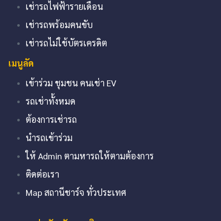
เช่ารถไฟฟ้ารายเดือน
เช่ารถพร้อมคนขับ
เช่ารถไม่ใช้บัตรเครดิต
เมนูลัด
เข้าร่วม ชุมชน คนเช่า EV
รถเช่าทั้งหมด
ต้องการเช่ารถ
นำรถเข้าร่วม
ให้ Admin ตามหารถให้ตามต้องการ
ติดต่อเรา
Map สถานีชาร์จ ทั่วประเทศ