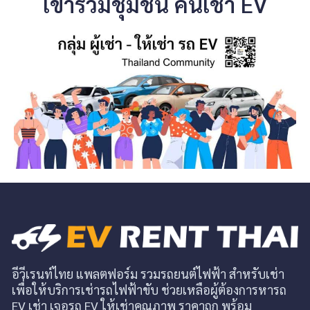
เข้าร่วมชุมชน คนเช่า EV
อีวีเรนท์ไทย แพลตฟอร์ม รวมรถยนต์ไฟฟ้า สำหรับเช่า
เพื่อให้บริการเช่ารถไฟฟ้าขับ ช่วยเหลือผู้ต้องการหารถ
EV เช่า เจอรถ EV ให้เช่าคุณภาพ ราคาถูก พร้อม