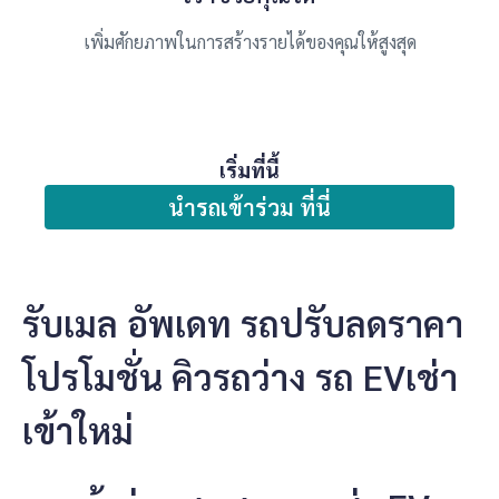
เพิ่มศักยภาพในการสร้างรายได้ของคุณให้สูงสุด
เริ่มที่นี้
นำรถเข้าร่วม ที่นี่
รับเมล อัพเดท รถปรับลดราคา
โปรโมชั่น คิวรถว่าง รถ EVเช่า
เข้าใหม่