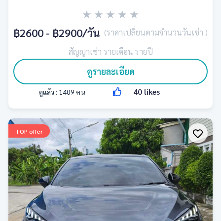
★
★
★
★
★
฿2600 - ฿2900
/วัน
(ราคาเปลี่ยนตามจำนวนวันเช่า )
สัญญาเช่า รายเดือน รายปี
ดูรายละเอียด
40
likes
ดูแล้ว :
1409
คน
TOP offer