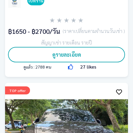
ไปที่ร้าน
★
★
★
★
★
฿1650 - ฿2700
/วัน
(ราคาเปลี่ยนตามจำนวนวันเช่า )
สัญญาเช่า รายเดือน รายปี
ดูรายละเอียด
27
likes
ดูแล้ว :
2788
คน
TOP offer