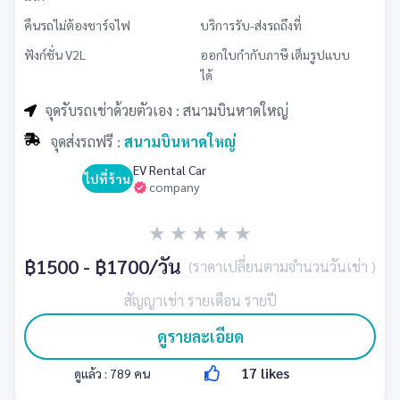
คืนรถไม่ต้องชาร์จไฟ
บริการรับ-ส่งรถถึงที่
ฟังก์ชั่น V2L
ออกใบกำกับภาษี เต็มรูปแบบ
ได้
จุดรับรถเช่าด้วยตัวเอง : สนามบินหาดใหญ่
จุดส่งรถฟรี :
สนามบินหาดใหญ่
EV Rental Car
ไปที่ร้าน
company
★
★
★
★
★
฿1500 - ฿1700
/วัน
(ราคาเปลี่ยนตามจำนวนวันเช่า )
สัญญาเช่า รายเดือน รายปี
ดูรายละเอียด
17
likes
ดูแล้ว :
789
คน