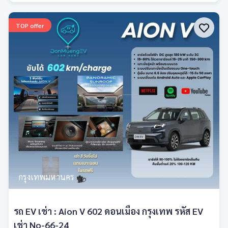
TOP offer
กรุงเทพมหานคร
รถ EV เช่า : Aion V 602 ดอนเมือง กรุงเทพ รหัส EV
เช่า No-66-24