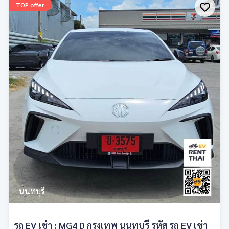
TOP offer
นนทบุรี
รถ EV เช่า : MG4 D กรุงเทพ นนทบุรี รหัส รถ EV เช่า