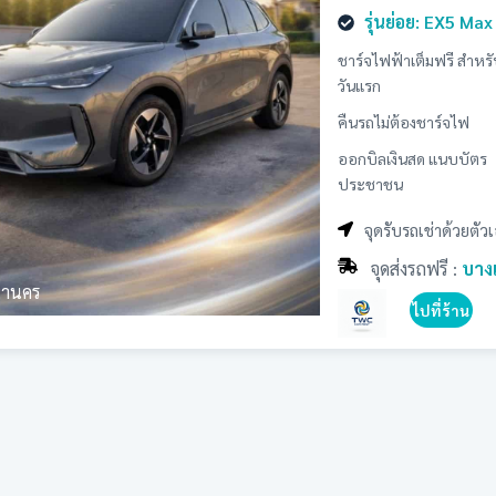
รุ่นย่อย: EX5 Max
ชาร์จไฟฟ้าเต็มฟรี สำหร
วันแรก
คืนรถไม่ต้องชาร์จไฟ
ออกบิลเงินสด แนบบัตร
ประชาชน
จุดรับรถเช่าด้วยต
จุดส่งรถฟรี :
บาง
หานคร
ไปที่ร้าน