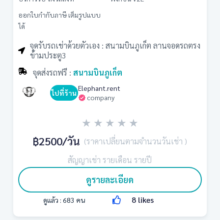
ออกใบกำกับภาษี เต็มรูปแบบ
ได้
จุดรับรถเช่าด้วยตัวเอง : สนามบินภูเก็ต ลานจอดรถตรง
ข้ามประตู3
จุดส่งรถฟรี :
สนามบินภูเก็ต
Elephant.rent
ไปที่ร้าน
company
★
★
★
★
★
฿2500
/วัน
(ราคาเปลี่ยนตามจำนวนวันเช่า )
สัญญาเช่า รายเดือน รายปี
ดูรายละเอียด
8
likes
ดูแล้ว :
683
คน