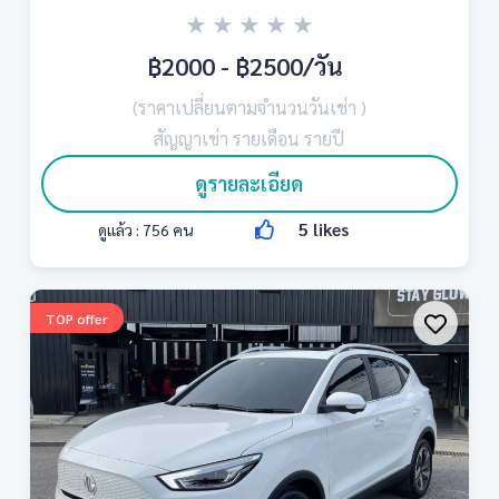
★
★
★
★
★
฿2000 - ฿2500
/วัน
(ราคาเปลี่ยนตามจำนวนวันเช่า )
สัญญาเช่า รายเดือน รายปี
ดูรายละเอียด
5
likes
ดูแล้ว :
756
คน
TOP offer