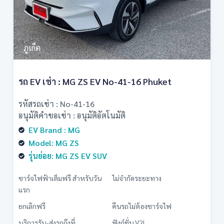
ภูเก็ต
รถ EV เช่า : MG ZS EV No-41-16 Phuket
รหัสรถเช่า : No-41-16
อนุมัติคำขอเช่า : อนุมัติอัตโนมัติ
EV Brand : MG
Model: MG ZS
รุ่นย่อย: MG ZS EV SUV
ชาร์จไฟฟ้าเต็มฟรี สำหรับวัน
ไม่จำกัดระยะทาง
แรก
ยกเลิกฟรี
คืนรถไม่ต้องชาร์จไฟ
บริการรับ-ส่งรถถึงที่
ฟังก์ชั่น V2L