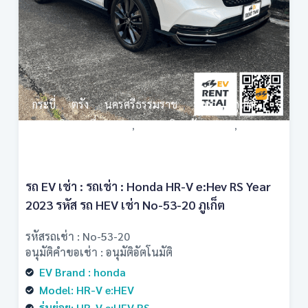
กระบี่
ตรัง
นครศรีธรรมราช
พังงา
ภูเก็ต
,
,
,
,
,
สนามบินกระบี่ (KBV)
สนามบินตรัง (TST)
,
,
สนามบินนครศรีธรรมราช (NST)
รถ EV เช่า : รถเช่า : Honda HR-V e:Hev RS Year
2023 รหัส รถ HEV เช่า No-53-20 ภูเก็ต
รหัสรถเช่า : No-53-20
อนุมัติคำขอเช่า : อนุมัติอัตโนมัติ
EV Brand : honda
Model: HR-V e:HEV
รุ่นย่อย: HR-V e:HEV RS