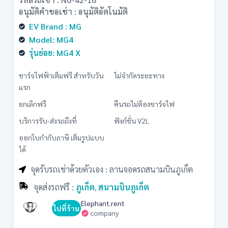
อนุมัติคำขอเช่า : อนุมัติอัตโนมัติ
EV Brand : MG
Model: MG4
รุ่นย่อย: MG4 X
ชาร์จไฟฟ้าเต็มฟรี สำหรับวัน
ไม่จำกัดระยะทาง
แรก
ยกเลิกฟรี
คืนรถไม่ต้องชาร์จไฟ
บริการรับ-ส่งรถถึงที่
ฟังก์ชั่น V2L
ออกใบกำกับภาษี เต็มรูปแบบ
ได้
จุดรับรถเช่าด้วยตัวเอง : ลานจอดรถสนามบินภูเก็ต
จุดส่งรถฟรี :
ภูเก็ต
สนามบินภูเก็ต
,
Elephant.rent
ไปที่ร้าน
company