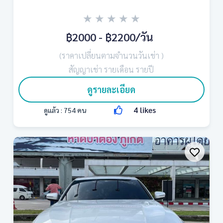
★
★
★
★
★
฿2000 - ฿2200
/วัน
(ราคาเปลี่ยนตามจำนวนวันเช่า )
สัญญาเช่า รายเดือน รายปี
ดูรายละเอียด
4
likes
ดูแล้ว :
754
คน