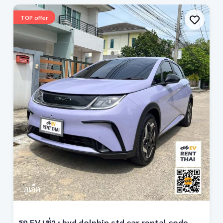
TOP offer
ภูเก็ต
รถ EV เช่า : byd dolphin std car rental code