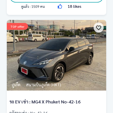
18
likes
ดูแล้ว :
1509
คน
TOP offer
ภูเก็ต
สนามบินภูเก็ต (HKT)
,
รถ EV เช่า : MG4 X Phuket No-42-16
รหัสรถเช่า : No-42-16