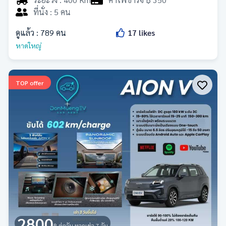
ที่นั่ง : 5 คน
ดูแล้ว :
789
คน
17
likes
หาดใหญ่
TOP offer
2800
฿ ต่อวัน หากเช่า 7 วัน