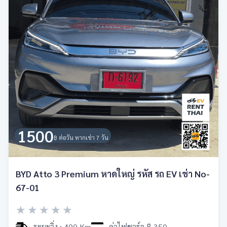
1500
฿ ต่อวัน หากเช่า 7 วัน
BYD Atto 3 Premium หาดใหญ่ รหัส รถ EV เช่า No-
67-01
★
★
★
★
★
ระยะวิ่ง : 400 Km
ค่าไฟชาร์จ ฿ 350