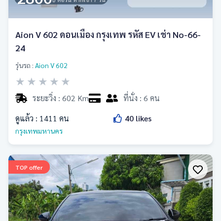
Aion V 602 ดอนเมือง กรุงเทพ รหัส EV เช่า No-66-
24
รุ่นรถ :
Aion V 602
★
★
★
★
★
ระยะวิ่ง : 602 Km
ที่นั่ง : 6 คน
ดูแล้ว :
1411
คน
40
likes
กรุงเทพมหานคร
TOP offer