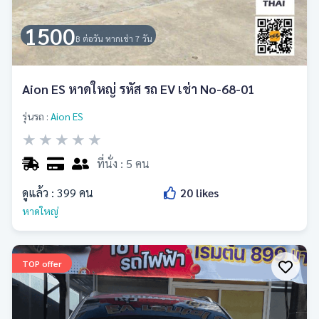
1500
฿ ต่อวัน หากเช่า 7 วัน
Aion ES หาดใหญ่ รหัส รถ EV เช่า No-68-01
รุ่นรถ :
Aion ES
★
★
★
★
★
ที่นั่ง : 5 คน
ดูแล้ว :
399
คน
20
likes
หาดใหญ่
TOP offer