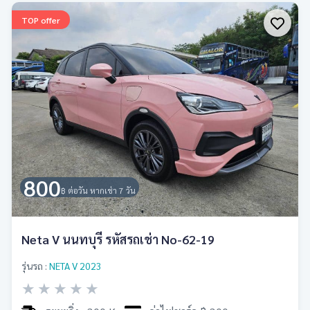
TOP offer
800
฿ ต่อวัน หากเช่า 7 วัน
Neta V นนทบุรี รหัสรถเช่า No-62-19
รุ่นรถ :
NETA V 2023
★
★
★
★
★