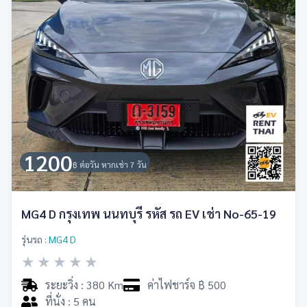
1200
฿ ต่อวัน หากเช่า 7 วัน
MG4 D กรุงเทพ นนทบุรี รหัส รถ EV เช่า No-65-19
รุ่นรถ :
MG4 D
★
★
★
★
★
ระยะวิ่ง : 380 Km
ค่าไฟชาร์จ ฿ 500
ที่นั่ง : 5 คน