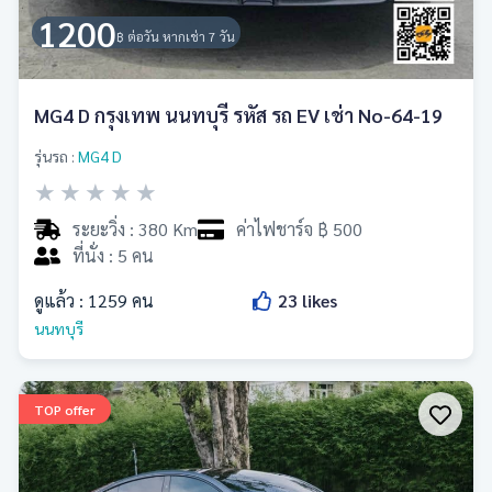
1200
฿ ต่อวัน หากเช่า 7 วัน
MG4 D กรุงเทพ นนทบุรี รหัส รถ EV เช่า No-64-19
รุ่นรถ :
MG4 D
★
★
★
★
★
ระยะวิ่ง : 380 Km
ค่าไฟชาร์จ ฿ 500
ที่นั่ง : 5 คน
ดูแล้ว :
1259
คน
23
likes
นนทบุรี
TOP offer