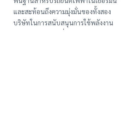
พื้นฐานสำหรับรถยนต์ไฟฟ้าในเยอรมนี
และสะท้อนถึงความมุ่งมั่นของทั้งสอง
บริษัทในการสนับสนุนการใช้พลังงาน
สะอาดและการเปลี่ยนผ่านสู่การ
คมนาคมที่ยั่งยืน บีพี ในฐานะบริษัทแม่
ของ อารัล พัลส์ มีเป้าหมายที่จะเป็น
บริษัทพลังงานที่ปล่อยก๊าซคาร์บอนสุทธิ
เป็นศูนย์ภายในปี 2050 และการลงทุน
ในโครงสร้างพื้นฐานสำหรับรถยนต์ไฟฟ้า
ถือเป็นส่วนสำคัญของกลยุทธ์ดังกล่าว
การขยายเครือข่ายสถานีชาร์จ ควบคู่ไป
กับการพัฒนาเทคโนโลยีการชาร์จที่ทัน
สมัย จะช่วยกระตุ้นให้ผู้บริโภคหันมาใช้