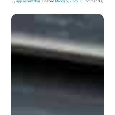
By
app.evrentthai
Posted
March 5, 2025
0
Comment(s)