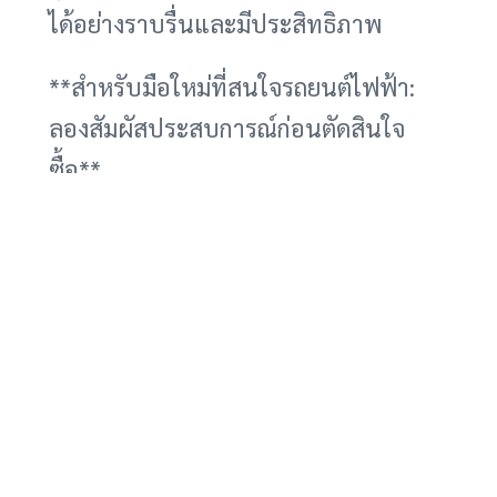
ได้อย่างราบรื่นและมีประสิทธิภาพ
**สำหรับมือใหม่ที่สนใจรถยนต์ไฟฟ้า:
ลองสัมผัสประสบการณ์ก่อนตัดสินใจ
ซื้อ**
สำหรับผู้ที่สนใจรถยนต์ไฟฟ้า แต่ยังไม่
แน่ใจว่าจะซื้อดีหรือไม่ มีทางเลือกที่น่า
สนใจคือการเช่ารถยนต์ไฟฟ้า การเช่า
รถไฟฟ้าช่วยให้คุณได้สัมผัสประสบการณ์
การขับขี่รถยนต์ไฟฟ้าจริง ได้ทำความคุ้น
เคยกับเทคโนโลยี และประเมินความ
เหมาะสมกับไลฟ์สไตล์ของคุณได้