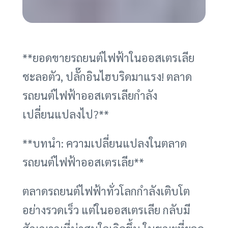
**ยอดขายรถยนต์ไฟฟ้าในออสเตรเลีย
ชะลอตัว, ปลั๊กอินไฮบริดมาแรง! ตลาด
รถยนต์ไฟฟ้าออสเตรเลียกำลัง
เปลี่ยนแปลงไป?**
**บทนำ: ความเปลี่ยนแปลงในตลาด
รถยนต์ไฟฟ้าออสเตรเลีย**
ตลาดรถยนต์ไฟฟ้าทั่วโลกกำลังเติบโต
อย่างรวดเร็ว แต่ในออสเตรเลีย กลับมี