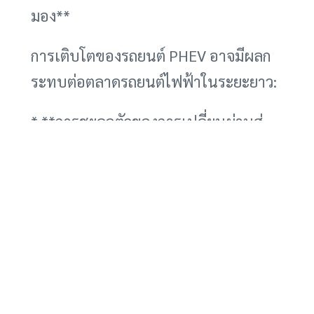
มอง**
การเติบโตของรถยนต์ PHEV อาจมีผลก
ระทบต่อตลาดรถยนต์ไฟฟ้าในระยะยาว:
* **การชะลอตัวของการเปลี่ยนผ่านสู่
รถยนต์ไฟฟ้า:** การที่ผู้บริโภคหันมา
สนใจรถยนต์ PHEV มากขึ้น อาจทำให้
การเปลี่ยนผ่านสู่รถยนต์ไฟฟ้าล้วนเป็น
ไปอย่างช้าลง
* **การแข่งขันที่รุนแรงขึ้น:** ค่าย
รถยนต์ต่าง ๆ จะต้องแข่งขันกันมากขึ้น
เพื่อดึงดูดผู้บริโภค โดยจะต้องนำเสนอ