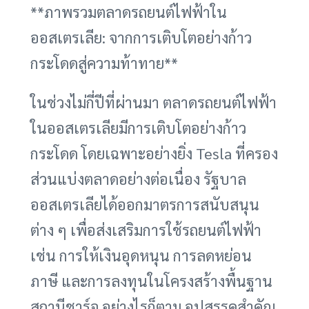
**ภาพรวมตลาดรถยนต์ไฟฟ้าใน
ออสเตรเลีย: จากการเติบโตอย่างก้าว
กระโดดสู่ความท้าทาย**
ในช่วงไม่กี่ปีที่ผ่านมา ตลาดรถยนต์ไฟฟ้า
ในออสเตรเลียมีการเติบโตอย่างก้าว
กระโดด โดยเฉพาะอย่างยิ่ง Tesla ที่ครอง
ส่วนแบ่งตลาดอย่างต่อเนื่อง รัฐบาล
ออสเตรเลียได้ออกมาตรการสนับสนุน
ต่าง ๆ เพื่อส่งเสริมการใช้รถยนต์ไฟฟ้า
เช่น การให้เงินอุดหนุน การลดหย่อน
ภาษี และการลงทุนในโครงสร้างพื้นฐาน
สถานีชาร์จ อย่างไรก็ตาม อุปสรรคสำคัญ