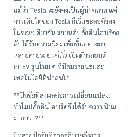
แม้ว่า Tesla จะยังคงเป็นผู้นำตลาด แต่
การเติบโตของ Tesla ก็เริ่มชะลอตัวลง
ในขณะเดียวกัน รถยนต์ปลั๊กอินไฮบริดก
ลับได้รับความนิยมเพิ่มขึ้นอย่างมาก
หลายค่ายรถยนต์เริ่มเปิดตัวรถยนต์
PHEV รุ่นใหม่ ๆ ที่มีสมรรถนะและ
เทคโนโลยีที่น่าสนใจ
**ปัจจัยที่ส่งผลต่อการเปลี่ยนแปลง:
ทำไมปลั๊กอินไฮบริดถึงได้รับความนิยม
มากกว่า?**
มีหลายปัจจัยที่อาจอธิบายถึงการ