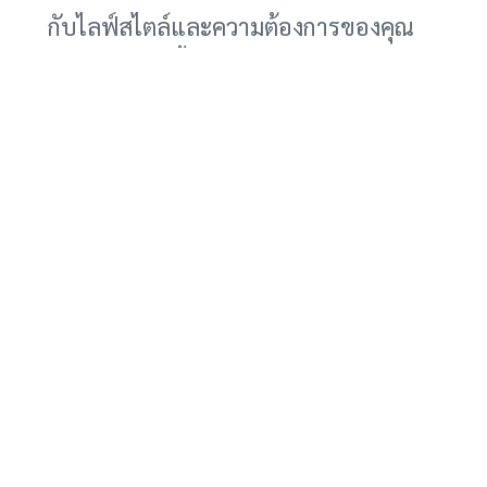
กับไลฟ์สไตล์และความต้องการของคุณ
ก่อนตัดสินใจซื้อ
การเช่ารถยนต์ไฟฟ้ายังเป็นโอกาสที่ดีใน
การเรียนรู้เกี่ยวกับการบำรุงรักษาและ
การดูแลรักษารถยนต์ไฟฟ้า ซึ่งแตกต่าง
จากรถยนต์ที่ใช้น้ำมันเชื้อเพลิง การเช่า
ช่วยให้คุณทดลองใช้และทำความเข้าใจ
กับเทคโนโลยีใหม่ๆ ก่อนที่จะลงทุนซื้อ
รถยนต์ไฟฟ้าเป็นของตัวเอง
การเติบโตของตลาดรถยนต์ไฟฟ้าใน
ออสเตรเลีย โดยเฉพาะอย่างยิ่งในเขต