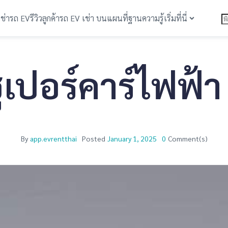
เช่ารถ EV
รีวิวลูกค้า
รถ EV เช่า บนแผนที่
ฐานความรู้
เริ่มที่นี่
ซูเปอร์คาร์ไฟฟ้า
By
app.evrentthai
Posted
January 1, 2025
0
Comment(s)