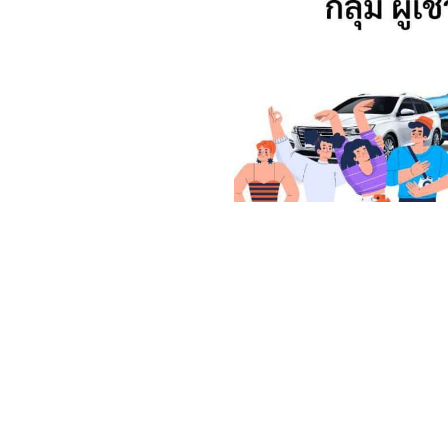
รถ EV เช่า จังหวัดยอดนิยม
nt Thai
เช่ารถไฟฟ้า
เช่ารถไฟฟ้า
วัน
กรุงเทพ
กระบี่