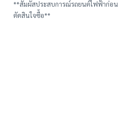
**สัมผัสประสบการณ์รถยนต์ไฟฟ้าก่อน
ตัดสินใจซื้อ**
สำหรับผู้ที่สนใจรถยนต์ไฟฟ้า และ
ต้องการสัมผัสประสบการณ์การขับขี่ก่อน
ตัดสินใจซื้อ การเช่ารถไฟฟ้าขับเป็นทาง
เลือกที่น่าสนใจ ปัจจุบันมีบริการเช่า
รถไฟฟ้าหลากหลายรูปแบบ ทั้งแบบราย
วัน รายสัปดาห์ และรายเดือน ให้เลือก
ตามความต้องการ การเช่ารถไฟฟ้าขับจะ
ช่วยให้คุณได้ทำความคุ้นเคยกับ
เทคโนโลยีใหม่ และตัดสินใจได้อย่าง
มั่นใจมากขึ้นก่อนซื้อรถยนต์ไฟฟ้าเป็น