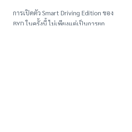
การเปิดตัว Smart Driving Edition ของ
BYD ในครั้งนี้ ไม่เพียงแต่เป็นการยก
ระดับมาตรฐานความปลอดภัยและความ
สะดวกสบายในการขับขี่เท่านั้น แต่ยัง
เป็นการตอกย้ำความมุ่งมั่นของ BYD ใน
การเป็นผู้นำด้านนวัตกรรมยานยนต์
ไฟฟ้า และการผลักดันให้เทคโนโลยีการ
ขับขี่อัจฉริยะเข้าถึงได้ง่ายขึ้นสำหรับผู้
บริโภคทุกกลุ่ม
สำหรับผู้ที่สนใจสัมผัสประสบการณ์การ
ขับขี่รถยนต์ไฟฟ้า BYD ก่อนตัดสินใจซื้อ