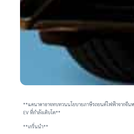
**แคนาดาอาจทบทวนนโยบายภาษีรถยนต์ไฟฟ้าจากจีนหลั
EV ที่กำลังเติบโต**
**เกริ่นนำ**