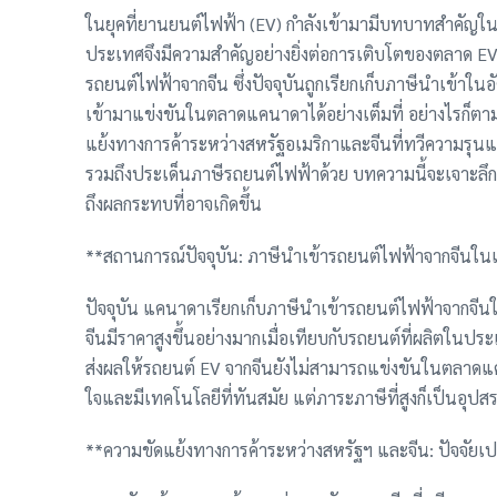
ในยุคที่ยานยนต์ไฟฟ้า (EV) กำลังเข้ามามีบทบาทสำคัญ
ประเทศจึงมีความสำคัญอย่างยิ่งต่อการเติบโตของตลาด EV 
รถยนต์ไฟฟ้าจากจีน ซึ่งปัจจุบันถูกเรียกเก็บภาษีนำเข้าใ
เข้ามาแข่งขันในตลาดแคนาดาได้อย่างเต็มที่ อย่างไรก็ตา
แย้งทางการค้าระหว่างสหรัฐอเมริกาและจีนที่ทวีความรุ
รวมถึงประเด็นภาษีรถยนต์ไฟฟ้าด้วย บทความนี้จะเจาะลึกถึง
ถึงผลกระทบที่อาจเกิดขึ้น
**สถานการณ์ปัจจุบัน: ภาษีนำเข้ารถยนต์ไฟฟ้าจากจีนใ
ปัจจุบัน แคนาดาเรียกเก็บภาษีนำเข้ารถยนต์ไฟฟ้าจากจีนใน
จีนมีราคาสูงขึ้นอย่างมากเมื่อเทียบกับรถยนต์ที่ผลิตใน
ส่งผลให้รถยนต์ EV จากจีนยังไม่สามารถแข่งขันในตลาดแคนา
ใจและมีเทคโนโลยีที่ทันสมัย แต่ภาระภาษีที่สูงก็เป็นอุปสร
**ความขัดแย้งทางการค้าระหว่างสหรัฐฯ และจีน: ปัจจัยเป