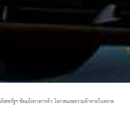
งสหรัฐฯ ขัดแย้งทางการค้า: โอกาสและความท้าทายในตลาด