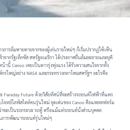
วการล้มหายตายจากของผู้เล่นรายใหม่ๆ ก็เริ่มปรากฏให้เห็น
ฟ้าจากรัฐเท็กซัส สหรัฐอเมริกา ได้ประกาศยื่นล้มละลายและยุติ
านี้ Canoo เคยเป็นดาวรุ่งพุ่งแรง ได้รับความสนใจจากทั้ง
งค์กรใหญ่อย่าง NASA และกระทรวงกลาโหมสหรัฐฯ อะไรคือ
 Faraday Future ด้วยวิสัยทัศน์ที่จะสร้างรถยนต์ไฟฟ้าที่แตก
อบโจทย์ไลฟ์สไตล์คนรุ่นใหม่ จุดเด่นของ Canoo คือแพลตฟอร์ม
ว่าจะเป็นรถกระบะ รถตู้ หรือแม้แต่รถยนต์นั่งส่วนบุคคล
ในการพัฒนารถยนต์รุ่นใหม่ๆ