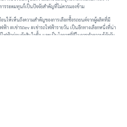
ารระดมทุนก็เป็นปัจจัยสำคัญที่ไม่ควรมองข้าม
อนให้เห็นถึงความสำคัญของการเลือกซื้อรถยนต์จากผู้ผลิตที่มี
ไฟฟ้า #เช่ารถev #เช่ารถไฟฟ้ารายวัน เป็นอีกทางเลือกหนึ่งที่น่า
์ไฟฟ้าก่อนตัดสินใจซื้อ และเป็นโอกาสที่ดีในการทำความรู้จักกับ
ดทราบว่าลิงก์ Instagram นี้อาจไม่เกี่ยวข้องกับเนื้อหาของ
 EV) ขอแนะนำให้ค้นหาข้อมูลเพิ่มเติมจากแหล่งข่าวที่เชื่อ
่าวทางธุรกิจและเทคโนโลยี
า โปรโมชั่น คิว
เข้าร