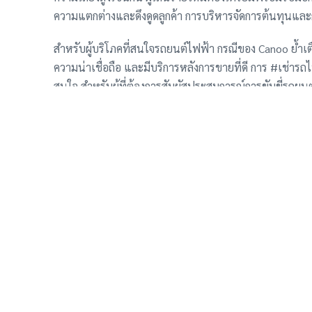
ความแตกต่างและดึงดูดลูกค้า การบริหารจัดการต้นทุนและก
สำหรับผู้บริโภคที่สนใจรถยนต์ไฟฟ้า กรณีของ Canoo ย้ำเตื
ความน่าเชื่อถือ และมีบริการหลังการขายที่ดี การ #เช่ารถ
สนใจ สำหรับผู้ที่ต้องการสัมผัสประสบการณ์การขับขี่รถยนต
เทคโนโลยียานยนต์แห่งอนาคต
ที่มา: https://www.instagram.com/p/DHqWq39oYaI/ (โปร
Canoo โดยตรง และดูเหมือนจะเป็นการโปรโมทบริการเช่ารถ
ถือได้เกี่ยวกับสถานการณ์ของ Canoo เช่น ข่าวจากสำนักข
รับเมล อัพเดท รถปรับลดราค
รถว่าง รถ EVเช่าเข้าใหม่