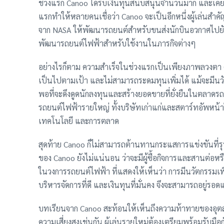
ช่วงแรก Canoo ได้รับเงินทุนสนับสนุนจำนวนมาก และเค
แรกทำให้หลายคนเชื่อว่า Canoo จะเป็นอีกหนึ่งผู้เล่นสำ
จาก NASA ให้พัฒนารถยนต์สำหรับขนส่งนักบินอวกาศไป
พัฒนารถยนต์ไฟฟ้าสำหรับใช้งานในภารกิจต่างๆ
อย่างไรก็ตาม ความสำเร็จในช่วงแรกเป็นเพียงภาพลวงตา 
เป็นไปตามเป้า และไม่สามารถระดมทุนเพิ่มได้ แม้จะมีนว
พอที่จะดึงดูดนักลงทุนและสร้างยอดขายที่ยั่งยืนในตลาดรถย
รถยนต์ไฟฟ้ารายใหญ่ ทั้งบริษัทเก่าแก่และสตาร์ทอัพหน้าใ
เทคโนโลยี และการตลาด
สุดท้าย Canoo ก็ไม่สามารถต้านทานกระแสการแข่งขันที่ร
ของ Canoo ยังไม่แน่นอน ว่าจะมีผู้ซื้อกิจการและสานต่อ
ในวงการรถยนต์ไฟฟ้า ที่แสดงให้เห็นว่า การมีนวัตกรรมเพีย
บริหารจัดการที่ดี และเงินทุนที่มั่นคง จึงจะสามารถอยู่รอ
บทเรียนจาก Canoo สะท้อนให้เห็นถึงความท้าทายของอุตสา
ความเสี่ยงสูงเช่นกัน ผู้เล่นรายใหม่ต้องเตรียมพร้อมรับมื