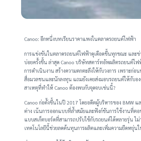
Canoo: อีกหนึ่งบทเรียนราคาแพงในตลาดรถยนต์ไฟฟ้า
การแข่งขันในตลาดรถยนต์ไฟฟ้าดุเดือดขึ้นทุกขณะ และข่า
บ่อยครั้งขึ้น ล่าสุด Canoo บริษัทสตาร์ทอัพผลิตรถยนต์ไฟ
การดำเนินงาน สร้างความตกตะลึงให้กับวงการ เพราะก่อนหน้
สื่อมวลชนและนักลงทุน แถมยังเคยส่งมอบรถยนต์ให้กับอ
สาเหตุที่ทำให้ Canoo ต้องพบกับจุดจบเช่นนี้?
Canoo ก่อตั้งขึ้นในปี 2017 โดยอดีตผู้บริหารของ BMW และ
ต่าง เน้นการออกแบบที่ล้ำสมัยและฟังก์ชันการใช้งานที่ต
แบบสเก็ตบอร์ดที่สามารถปรับใช้กับรถยนต์ได้หลายรุ่น ไม่
เทคโนโลยีนี้ช่วยลดต้นทุนการผลิตและเพิ่มความยืดหยุ่น