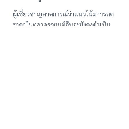
ผู้เชี่ยวชาญคาดการณ์ว่าแนวโน้มการลด
ราคาในตลาดรถยนต์จีนจะยังคงดำเนิน
ต่อไปจนถึงปี 2025 และอาจนำไปสู่การ
ปรับโครงสร้างอุตสาหกรรมรถยนต์จีนใน
ระยะยาว ผู้ผลิตรายเล็กอาจถูกบีบให้ต้อง
ควบรวมกิจการหรือออกจากตลาด ส่วนผู้
ผลิตรายใหญ่ที่มีความแข็งแกร่งทางการ
เงินและเทคโนโลยี จะสามารถอยู่รอด
และเติบโตได้ในสภาพแวดล้อมการ
แข่งขันที่ดุเดือดนี้
สำหรับผู้ที่สนใจสัมผัสประสบการณ์การ