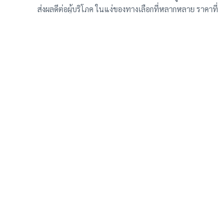
ส่งผลดีต่อผู้บริโภค ในแง่ของทางเลือกที่หลากหลาย ราคาที่
ที่มา: CnEVPost
รับเมล อัพเดท รถปรับลดราค
รถว่าง รถ EVเช่าเข้าใหม่