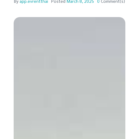
By
app.evrentthai
Posted
March 8, 2025
0
Comment(s)