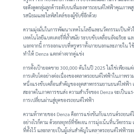
จะดึงดูดกลุ่มลูกค้าระดับบนที่มองหารถยนต์ไฟฟ้าคุณภาพสูง 
รสนิยมและไลฟ์สไตล์ของผู้ขับขี่อีกด้วย
ความมุ่งมั่นในการพัฒนาเทคโนโลยีและนวัตกรรมเป็นหัวใจ
เทคโนโลยีแบตเตอรี่ที่ล้ำสมัย ระบบขับเคลื่อนอัจฉริยะ และ
นอกจากนี้ การออกแบบที่หรูหราทั้งภายนอกและภายใน ใช้ว
ทำให้ Denza แตกต่างจากคู่แข่ง
การตั้งเป้ายอดขาย 300,000 คันในปี 2025 ไม่ใช่เพียงแค่เ
การเติบโตอย่างต่อเนื่องของตลาดรถยนต์ไฟฟ้าในภาพรว
หนึ่งแรงขับเคลื่อนสำคัญของอุตสาหกรรมยานยนต์ไฟฟ้า แล
สะอาดในภาคการขนส่ง ความสำเร็จของ Denza จะเป็นแรงบ
การเปลี่ยนผ่านสู่ยุคของรถยนต์ไฟฟ้า
ความท้าทายของ Denza คือการแข่งขันกับแบรนด์รถยนต์ไฟ
อย่างไรก็ตาม ด้วยกลยุทธ์ที่ชัดเจน การมุ่งเน้นที่นวัตก
ที่ตั้งไว้ และกลายเป็นผู้เล่นสำคัญในตลาดรถยนต์ไฟฟ้าระ