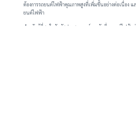
ต้องการรถยนต์ไฟฟ้าคุณภาพสูงที่เพิ่มขึ้นอย่างต่อเนื่
ยนต์ไฟฟ้า
สำหรับผู้ที่สนใจสัมผัสประสบการณ์การขับขี่รถยนต์ไฟฟ้าก่
รถไฟฟ้ารายวันหรือระยะสั้น ช่วยให้คุณได้ทดลองขับและ
รถยนต์ไฟฟ้าเหมาะสมกับไลฟ์สไตล์ของคุณหรือไม่ ก่อนตั
อ้างอิง: CnEVPost
รับเมล อัพเดท รถปรับลดราค
รถว่าง รถ EVเช่าเข้าใหม่