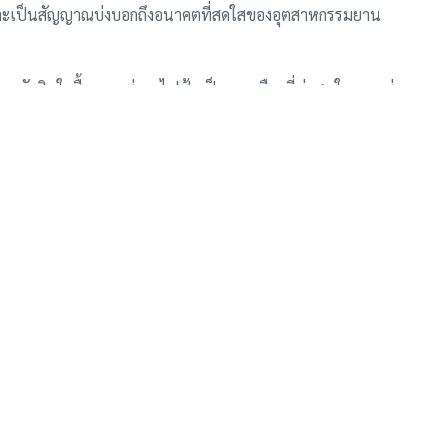
อง และเป็นสัญญาณบ่งบอกถึงอนาคตที่สดใสของอุตสาหกรรมยาน
อนตัดสินใจซื้อ การเช่ารถไฟฟ้าเป็นทางเลือกที่น่าสนใจ การเช่า
ทำความคุ้นเคยกับเทคโนโลยียานยนต์ไฟฟ้า รวมถึงประเมินว่า
ดสินใจลงทุน
า โปรโมชั่น คิว
เข้าร