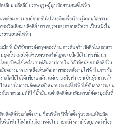
ลเลียม บลีคลีย์ บรรพบุรุษผู้บุกเบิกยานยนต์ไฟฟ้า
แวดล้อม การมองย้อนกลับไปในอดีตเพื่อเรียนรู้จากนวัตกรรม
องราวของวิลเลียม บลีคลีย์ บรรพบุรุษของครอบครัวเรา เป็นหนึ่งใน
ของยานยนต์ไฟฟ้า
่วมมือกับนักวิจัยชาวอังกฤษสองท่าน การค้นคว้าเชิงลึกในเอกสาร
วในยุคนั้น เผยให้เห็นบทบาทสำคัญของบลีคลีย์ในการพัฒนา
ใหญ่ยังคงใช้เครื่องยนต์สันดาปภายใน วิสัยทัศน์ของบลีคลีย์ใน
ำสมัยอย่างมาก เขาเล็งเห็นศักยภาพของพลังงานไฟฟ้าในการขับ
ลีคลีย์ไม่ได้เพียงแค่ฝัน แต่เขาลงมือทำ เขาเป็นผู้ร่วมก่อตั้ง
มีเป้าหมายในการผลิตและจำหน่ายรถยนต์ไฟฟ้าให้กับสาธารณชน
ากรถยนต์ที่ใช้น้ำมัน แต่บลีคลีย์และทีมงานก็ยังคงมุ่งมั่นที่
คลีย์ร่วมก่อตั้ง เช่น ชื่อบริษัท ปีที่ก่อตั้ง รุ่นรถยนต์ที่ผลิต
บริษัทไม่ได้ดำเนินกิจการต่อในภายหลัง หากมีข้อมูลเหล่านี้จะ