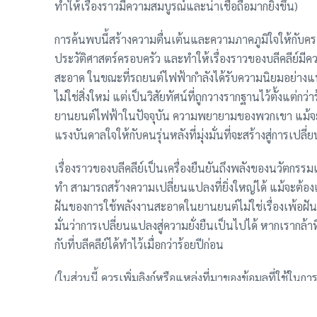
ทำให้เรื่องราวมีความสมบูรณ์และน่าเชื่อถือมากยิ่งขึ้น)
การค้นพบนี้สร้างความตื่นเต้นและความภาคภูมิใจให้กับคร
ประวัติศาสตร์ครอบครัว และทำให้เรื่องราวของบลีคลีย์มีความ
สะอาด ในขณะที่รถยนต์ไฟฟ้ากำลังได้รับความนิยมอย่างแพร่
ไม่ใช่สิ่งใหม่ แต่เป็นวิสัยทัศน์ที่ถูกวางรากฐานไว้ตั้งแต่กว
ยานยนต์ไฟฟ้าในปัจจุบัน ความพยายามของพวกเขา แม้จะไม่
แรงบันดาลใจให้กับคนรุ่นหลังที่มุ่งมั่นที่จะสร้างสู่การเปลี่
เรื่องราวของบลีคลีย์เป็นเครื่องยืนยันถึงพลังของนวัตกรรม
ทำ สามารถสร้างความเปลี่ยนแปลงที่ยิ่งใหญ่ได้ แม้จะต้องเ
ฝันของการใช้พลังงานสะอาดในยานยนต์ไม่ใช่เรื่องเพ้อฝัน แ
มั่นว่าการเปลี่ยนแปลงสู่ความยั่งยืนเป็นไปได้ หากเรากล้าท
กับที่บลีคลีย์ได้ทำไว้เมื่อกว่าร้อยปีก่อน
(ในส่วนนี้ ควรเพิ่มลิงก์หรือแหล่งที่มาของข้อมูลที่ใช้ใน
ประวัติศาสตร์ เพื่อเพิ่มความน่าเชื่อถือให้กับเนื้อหา)