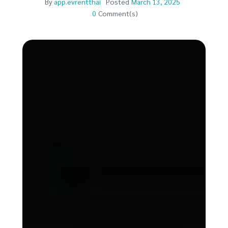
By
app.evrentthai
Posted
March 13, 2025
0
Comment(s)