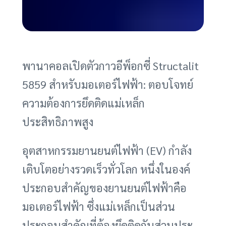
พานาคอลเปิดตัวกาวอีพ็อกซี่ Structalit
5859 สำหรับมอเตอร์ไฟฟ้า: ตอบโจทย์
ความต้องการยึดติดแม่เหล็ก
ประสิทธิภาพสูง
อุตสาหกรรมยานยนต์ไฟฟ้า (EV) กำลัง
เติบโตอย่างรวดเร็วทั่วโลก หนึ่งในองค์
ประกอบสำคัญของยานยนต์ไฟฟ้าคือ
มอเตอร์ไฟฟ้า ซึ่งแม่เหล็กเป็นส่วน
ประกอบสำคัญที่ต้องยึดติดกับส่วนประ