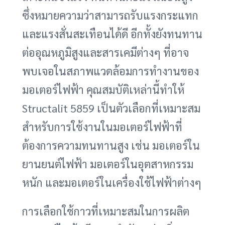
ซึ่งหมายความว่าสามารถรับแรงกระแทก
และแรงสั่นสะเทือนได้ดี อีกทั้งยังทนทาน
ต่ออุณหภูมิสูงและสารเคมีต่างๆ ที่อาจ
พบเจอในสภาพแวดล้อมการทำงานของ
มอเตอร์ไฟฟ้า คุณสมบัติเหล่านี้ทำให้
Structalit 5859 เป็นตัวเลือกที่เหมาะสม
สำหรับการใช้งานในมอเตอร์ไฟฟ้าที่
ต้องการความทนทานสูง เช่น มอเตอร์ใน
ยานยนต์ไฟฟ้า มอเตอร์ในอุตสาหกรรม
หนัก และมอเตอร์ในเครื่องใช้ไฟฟ้าต่างๆ
การเลือกใช้กาวที่เหมาะสมในการผลิต