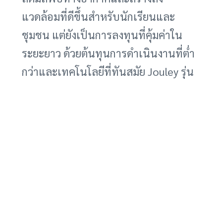
แวดล้อมที่ดีขึ้นสำหรับนักเรียนและ
ชุมชน แต่ยังเป็นการลงทุนที่คุ้มค่าใน
ระยะยาว ด้วยต้นทุนการดำเนินงานที่ต่ำ
กว่าและเทคโนโลยีที่ทันสมัย Jouley รุ่น
ที่สองจึงเป็นทางเลือกที่ยั่งยืนสำหรับ
อนาคตของการขนส่งนักเรียน
สำหรับผู้ที่สนใจสัมผัสประสบการณ์การ
ขับขี่รถยนต์ไฟฟ้าก่อนตัดสินใจซื้อ การ
เช่ารถไฟฟ้าเป็นอีกหนึ่งทางเลือกที่น่า
สนใจ ช่วยให้คุณได้ทดลองใช้งานจริง
เรียนรู้เกี่ยวกับเทคโนโลยี และประเมิน