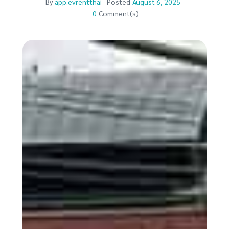
By
app.evrentthai
Posted
August 6, 2025
0
Comment(s)