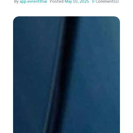
By
app.evrentthai
Posted
May 10, 2025
0
Comment(s)