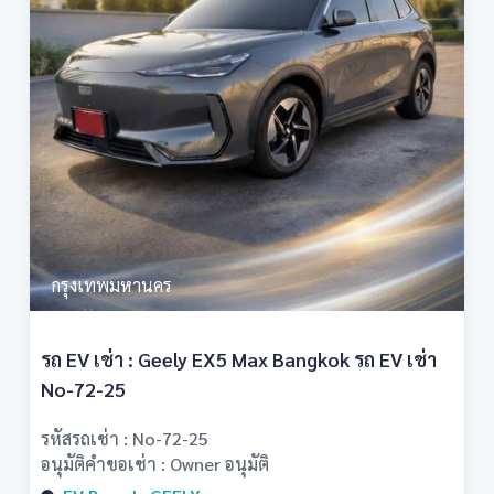
กรุงเทพมหานคร
รถ EV เช่า : Geely EX5 Max Bangkok รถ EV เช่า
No-72-25
รหัสรถเช่า : No-72-25
อนุมัติคำขอเช่า : Owner อนุมัติ