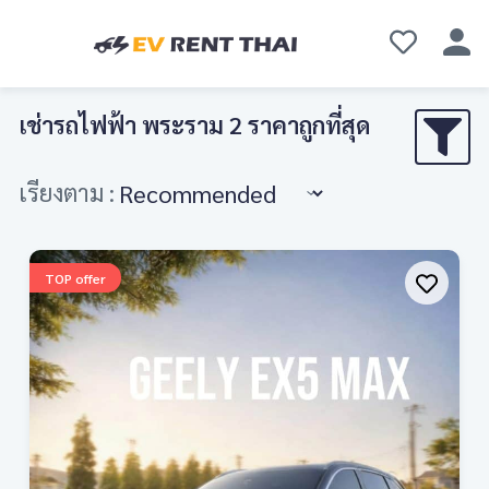
เช่ารถไฟฟ้า พระราม 2 ราคาถูกที่สุด
เรียงตาม :
TOP offer