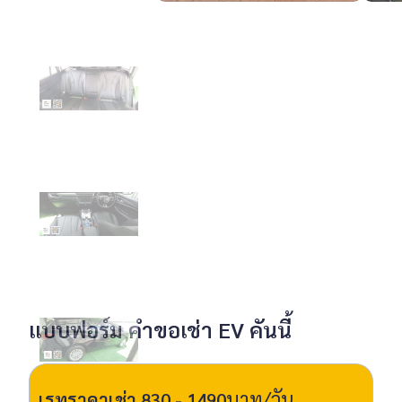
แบบฟอร์ม คำขอเช่า EV คันนี้
บาท/วัน
เรทราคาเช่า
830 - 1490