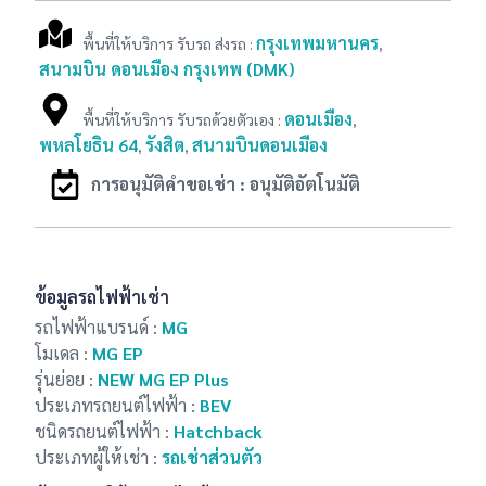
ข้อมูลเพิ่มเติม
กรุงเทพมหานคร
พื้นที่ให้บริการ รับรถ ส่งรถ :
,
สนามบิน ดอนเมือง กรุงเทพ (DMK)
การใช้งาน สถานที่ที่เดินทางไป อื่นๆ
*
ดอนเมือง
พื้นที่ให้บริการ รับรถด้วยตัวเอง :
,
พหลโยธิน 64
รังสิต
สนามบินดอนเมือง
,
,
ต้องระบุให้ละเอียด เพื่อให้ Owner อนุมมัติ ได้รวดเร็วที่สุด
การอนุมัติคำขอเช่า : อนุมัติอัตโนมัติ
จุดรับรถ คืนรถ
*
โปรดระบุ ให้ละเอียด หรือ ใช้ link Goole เพื่อให้รับใบจองได้ทันที
ข้อมูลรถไฟฟ้าเช่า
ราคาเบื้องต้น: ฿
0.00
รถไฟฟ้าแบรนด์ :
MG
ชื่อผู้จอง
*
โมเดล :
MG EP
รุ่นย่อย :
NEW MG EP Plus
โปรดใช้ชื่อเดียวกับใบขับขี่
ประเภทรถยนต์ไฟฟ้า :
BEV
เมลติดต่อ
*
ชนิดรถยนต์ไฟฟ้า :
Hatchback
ประเภทผู้ให้เช่า :
รถเช่าส่วนตัว
เบอร์ติดต่อ
*