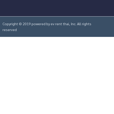
Copyright ©
2019
powered by ev rent thai, Inc. All rights
reserved