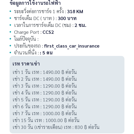
ข้อมูลการใช้งานรถไฟฟ้า
ระยะวิ่งต่อการชาร์จ 1 ครั้ง :
318 KM
Note
ชาร์จเต็ม DC ( บาท ) :
300 บาท
เวลาในการชาร์จเต็ม DC (ชม) :
2 ชม.
คำร้องขอพิเศษ
Charge Port :
CCS2
โปรดศึกษาก่อนส่งคำขอ
ไมล์ปัจจุบัน :
ประกันของรถ :
first_class_car_insurance
นี้คือราคาเช่าประเมินเบื้องต้น เท่านั้น ลูกค้าจะได้ใบเสนอ
จำนวนที่นั่ง :
: 5 คน
จริงในอีเมลอีกครั้ง พร้อม ค่ามัดจำ ค่าส่งรถ (หากมี)
เรท ราคาเช่า
จำนวนวันเช่าอาจเปลี่ยนแปลง หาก เกิน รอบเช่า 1 วันเช่า
เช่า 1 วัน เรท : 1490.00 ฿ ต่อวัน
= 24 ชม
เช่า 2 วัน เรท : 1490.00 ฿ ต่อวัน
ต้องการเช่ารายเดือน โปรทักแชต เพื่อขอความช่วยเหลือ
เช่า 3 วัน เรท : 1290.00 ฿ ต่อวัน
การจอง
เช่า 4 วัน เรท : 1290.00 ฿ ต่อวัน
เพิ่ม info@evrentthai.com เข้า Contact Mail เพื่อ
เช่า 5 วัน เรท : 1290.00 ฿ ต่อวัน
ป้องกัน Mail โอนจองเข้า Mail ขยะ
เช่า 6 วัน เรท : 1290.00 ฿ ต่อวัน
เช่า 7 วัน เรท : 1000.00 ฿ ต่อวัน
ฉันได้อ่าน
the terms and conditions
และยอมรับเงือน
เช่า 15 วัน เรท : 1000.00 ฿ ต่อวัน
ไข.
เช่า 30 วัน (เช่ารายเดือน) เรท : 830 ฿ ต่อวัน
เลือก เพื่อยืนยัน (จำเป็น)