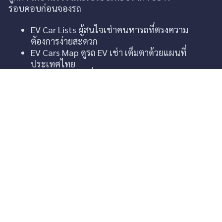
รอบคอบก่อนจองรถ
EV Car Lists ผู้สนใจเช่าคนหารถที่ตรงความ
ต้องการง่ายสะดวก
EV Cars Map ดูรถ EV เช่า เต็มตาด้วยแผนที่
ประเทศไทย
ส่งคำขอเช่า คันที่ต้องการเช่าได้ 24 ชม ด้วย
ตัวเอง
ระบบแชตหน้าเว็บ ที่ต้องการความช่วยเหลือ
จากทีมหารถตามใจคุณ
ใบประกอบการ รถเช่า
เกี่ยวกับ EV Rent Thai
เช่ารถ ev รายวัน