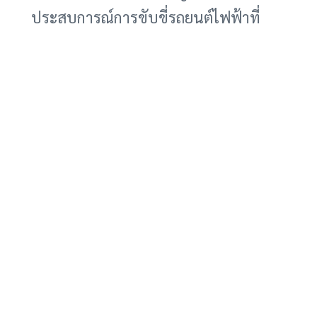
ประสบการณ์การขับขี่รถยนต์ไฟฟ้าที่
สมบูรณ์แบบ
แม้ว่า Stellantis ยังไม่ได้ประกาศ
กำหนดการใช้งานจริงของระบบเสียง
สังเคราะห์นี้ในรถยนต์ไฟฟ้ารุ่นใด แต่การ
ยื่นจดสิทธิบัตรถือเป็นก้าวสำคัญที่แสดง
ให้เห็นถึงความมุ่งมั่นของบริษัทในการ
พัฒนานวัตกรรมเพื่อเพิ่มความปลอดภัย
บนท้องถนน
ในปัจจุบัน ผู้ที่สนใจสัมผัสประสบการณ์
การขับขี่รถยนต์ไฟฟ้าและทำความคุ้น