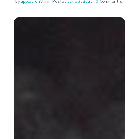
By
app.evrentthai
Posted
June 3, 2025
0
Comment(s)