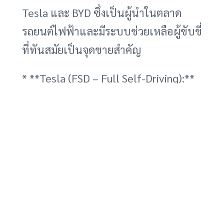
Tesla และ BYD ซึ่งเป็นผู้นำในตลาด
รถยนต์ไฟฟ้าและมีระบบช่วยเหลือผู้ขับขี่
ที่ทันสมัยเป็นจุดขายสำคัญ
* **Tesla (FSD – Full Self-Driving):**
เป็นระบบขับขี่อัตโนมัติที่ได้รับความ
สนใจมากที่สุดในโลก ถึงแม้ว่าชื่อจะบอก
ว่าเป็นระบบขับขี่อัตโนมัติเต็มรูปแบบ
แต่ในปัจจุบันยังอยู่ในขั้นตอนของการ
พัฒนาและยังต้องมีผู้ขับขี่คอยควบคุม
ดูแลอย่างใกล้ชิด FSD มีฟังก์ชันที่หลาก
หลาย เช่น ระบบนำทางบนระบบ