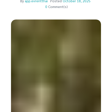
By
app.evrentthai
Posted
October 18, 2025
0
Comment(s)