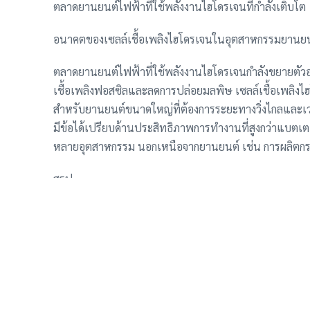
ตลาดยานยนต์ไฟฟ้าที่ใช้พลังงานไฮโดรเจนที่กำลังเติบโต
อนาคตของเซลล์เชื้อเพลิงไฮโดรเจนในอุตสาหกรรมยานย
ตลาดยานยนต์ไฟฟ้าที่ใช้พลังงานไฮโดรเจนกำลังขยายตัวอย
เชื้อเพลิงฟอสซิลและลดการปล่อยมลพิษ เซลล์เชื้อเพลิงไฮโ
สำหรับยานยนต์ขนาดใหญ่ที่ต้องการระยะทางวิ่งไกลและเวลา
มีข้อได้เปรียบด้านประสิทธิภาพการทำงานที่สูงกว่าแบต
หลายอุตสาหกรรม นอกเหนือจากยานยนต์ เช่น การผลิตกร
สรุป
การเปิดตัว StackPack 75 โดย Symbio นับเป็นก้าวสำคั
ยนต์พาณิชย์และอุตสาหกรรมก่อสร้าง ระบบนี้มีคุณสมบัติ
มิตรต่อสิ่งแวดล้อม Symbio มุ่งมั่นที่จะเป็นผู้นำในตลาดเซ
พลังงานสะอาดในอุตสาหกรรมยานยนต์ เพื่อสร้างอนาคตที่
(เนื่องจากไม่มีลิงก์ที่มาของข้อมูล จึงไม่สามารถใส่ลิงก์ได้)