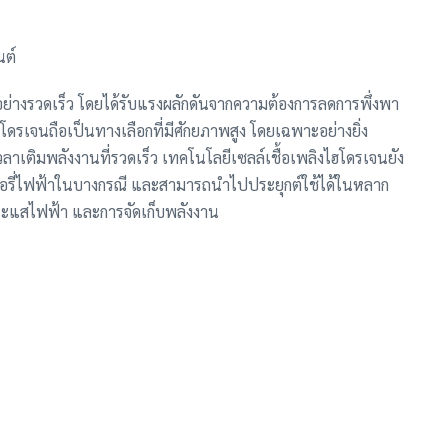
นต์
่างรวดเร็ว โดยได้รับแรงผลักดันจากความต้องการลดการพึ่งพา
ดรเจนถือเป็นทางเลือกที่มีศักยภาพสูง โดยเฉพาะอย่างยิ่ง
เติมพลังงานที่รวดเร็ว เทคโนโลยีเซลล์เชื้อเพลิงไฮโดรเจนยัง
เตอรี่ไฟฟ้าในบางกรณี และสามารถนำไปประยุกต์ใช้ได้ในหลาก
ะแสไฟฟ้า และการจัดเก็บพลังงาน
ญในการพัฒนาเทคโนโลยีเซลล์เชื้อเพลิงไฮโดรเจนสำหรับยาน
เด่นด้านประสิทธิภาพ ความสะดวกในการติดตั้ง และความเป็น
ลล์เชื้อเพลิงไฮโดรเจน และขับเคลื่อนการเปลี่ยนผ่านสู่การใช้
ยั่งยืนสำหรับทุกคน