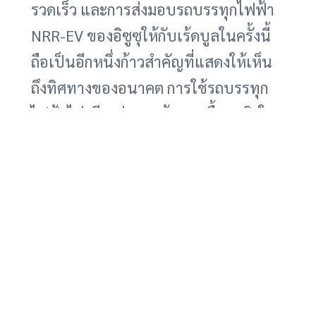
รวดเร็ว และการส่งมอบรถบรรทุกไฟฟ้า
NRR-EV ของอิซูซุให้กับเร้ดบูลในครั้งนี้
ถือเป็นอีกหนึ่งก้าวสำคัญที่แสดงให้เห็น
ถึงทิศทางของอนาคต การใช้รถบรรทุก
ไฟฟ้าไม่เพียงช่วยลดต้นทุนเชื้อเพลิงใน
ระยะยาว แต่ยังช่วยลดการปล่อยมลพิษ
สร้างความยั่งยืนให้กับธุรกิจ และเป็นการ
ลงทุนที่คุ้มค่าในระยะยาว เร้ดบูลได้แสดง
ให้เห็นเป็นแบบอย่างที่ดีสำหรับธุรกิจ
อื่นๆ ที่ต้องการปรับเปลี่ยนสู่การใช้
เทคโนโลยียานยนต์ไฟฟ้า และเป็นแรง
ผลักดันสำคัญที่ช่วยให้อุตสาหกรรม