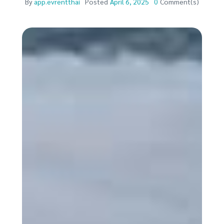
By
app.evrentthai
Posted
April 6, 2025
0
Comment(s)