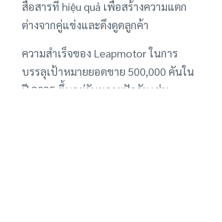
สื่อสารที่ hiệu quả เพื่อสร้างความแตก
ต่างจากคู่แข่งและดึงดูดลูกค้า
ความสำเร็จของ Leapmotor ในการ
บรรลุเป้าหมายยอดขาย 500,000 คันใน
ปี 2025 ขึ้นอยู่กับหลายปัจจัย เช่น
สภาวะเศรษฐกิจ นโยบายของรัฐบาลที่
สนับสนุนรถยนต์ไฟฟ้า ความก้าวหน้า
ทางเทคโนโลยี และการแข่งขันในตลาด
การปรับตัวและการดำเนินกลยุทธ์อย่างมี
ประสิทธิภาพจะเป็นกุญแจสำคัญสู่ความ
สำเร็จของ Leapmotor ในตลาดรถยนต์
ไฟฟ้าที่มีการแข่งขันสูง