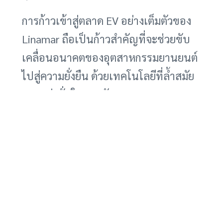
การก้าวเข้าสู่ตลาด EV อย่างเต็มตัวของ
Linamar ถือเป็นก้าวสำคัญที่จะช่วยขับ
เคลื่อนอนาคตของอุตสาหกรรมยานยนต์
ไปสู่ความยั่งยืน ด้วยเทคโนโลยีที่ล้ำสมัย
ความมุ่งมั่นในการพัฒนา และการลงทุน
ที่มหาศาล Linamar มีศักยภาพที่จะเป็นผู้
เล่นหลักในตลาด EV ที่กำลังเติบโตอย่าง
รวดเร็ว และมีส่วนร่วมในการสร้าง
อนาคตที่ยั่งยืนสำหรับอุตสาหกรรมยาน
ยนต์โลก
การตัดสินใจเลือกซื้อยานยนต์ไฟฟ้า อาจ