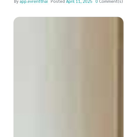
By
app.evrentthai
Posted
April 11, 2025
0
Comment(s)