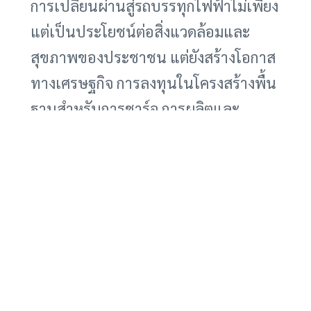
การเปลี่ยนผ่านสู่รถบรรทุกไฟฟ้าไม่เพียง
แต่เป็นประโยชน์ต่อสิ่งแวดล้อมและ
สุขภาพของประชาชน แต่ยังสร้างโอกาส
ทางเศรษฐกิจ การลงทุนในโครงสร้างพื้น
ฐานสำหรับการชาร์จ การผลิตและ
จำหน่ายรถบรรทุกไฟฟ้า และการพัฒนา
เทคโนโลยีที่เกี่ยวข้อง จะสร้างงานใหม่ๆ
และกระตุ้นการเติบโตทางเศรษฐกิจ
นอกจากนี้ ลอสแอนเจลิสยังสามารถ
เป็นต้นแบบให้กับเมืองอื่นๆ ในการมุ่งสู่
การขนส่งที่ยั่งยืน สร้างความเป็นผู้นำ
ด้านนวัตกรรม และดึงดูดการลงทุนจาก