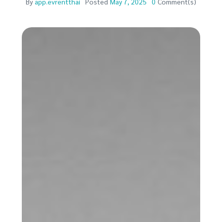
By
app.evrentthai
Posted
May 7, 2025
0
Comment(s)