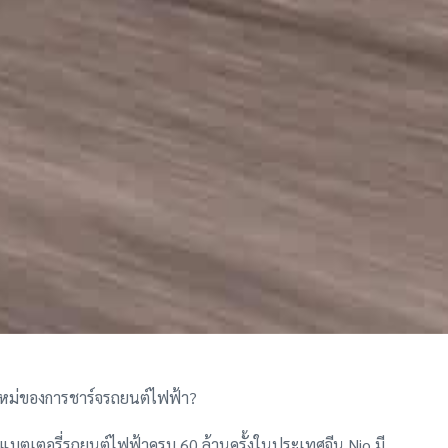
ุคใหม่ของการชาร์จรถยนต์ไฟฟ้า?
บแบตเตอรี่รถยนต์ไฟฟ้าครบ 60 ล้านครั้งในประเทศจีน Nio มี