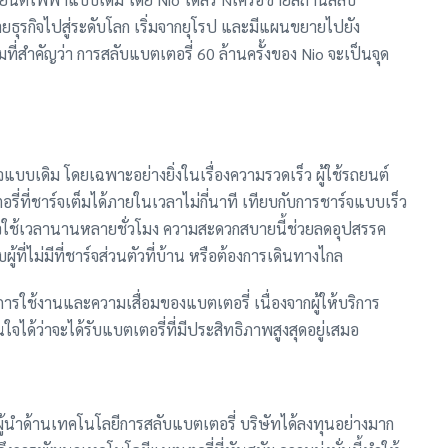
ยธุรกิจไปสู่ระดับโลก เริ่มจากยุโรป และมีแผนขยายไปยัง
ี่สำคัญว่า การสลับแบตเตอรี่ 60 ล้านครั้งของ Nio จะเป็นจุด
แบบเดิม โดยเฉพาะอย่างยิ่งในเรื่องความรวดเร็ว ผู้ใช้รถยนต์
่ที่ชาร์จเต็มได้ภายในเวลาไม่กี่นาที เทียบกับการชาร์จแบบเร็ว
อาจใช้เวลานานหลายชั่วโมง ความสะดวกสบายนี้ช่วยลดอุปสรรค
ี่ไม่มีที่ชาร์จส่วนตัวที่บ้าน หรือต้องการเดินทางไกล
การใช้งานและความเสื่อมของแบตเตอรี่ เนื่องจากผู้ให้บริการ
นใจได้ว่าจะได้รับแบตเตอรี่ที่มีประสิทธิภาพสูงสุดอยู่เสมอ
็นผู้นำด้านเทคโนโลยีการสลับแบตเตอรี่ บริษัทได้ลงทุนอย่างมาก