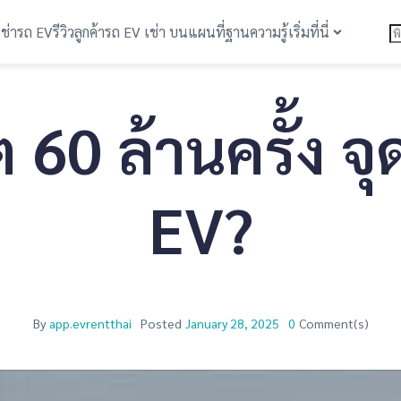
เช่ารถ EV
รีวิวลูกค้า
รถ EV เช่า บนแผนที่
ฐานความรู้
เริ่มที่นี่
60 ล้านครั้ง จุ
EV?
By
app.evrentthai
Posted
January 28, 2025
0
Comment(s)