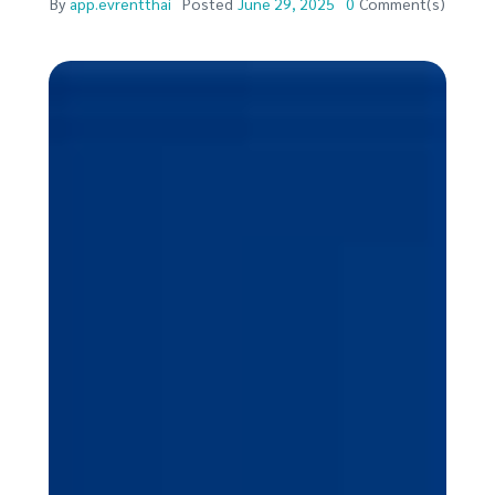
By
app.evrentthai
Posted
June 29, 2025
0
Comment(s)