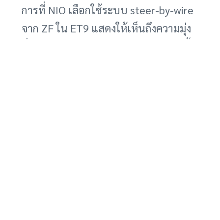
การที่ NIO เลือกใช้ระบบ steer-by-wire
จาก ZF ใน ET9 แสดงให้เห็นถึงความมุ่ง
มั่นของ NIO ในการนำเสนอนวัตกรรมล้ำ
สมัยให้กับลูกค้า และความร่วมมือที่
แข็งแกร่งระหว่างสองบริษัท ในการ
พัฒนายานยนต์ไฟฟ้าแห่งอนาคต ZF
เป็นผู้นำด้านเทคโนโลยีระบบบังคับเลี้ยว
และมีประสบการณ์ในการพัฒนาระบบ
steer-by-wire ซึ่งจะช่วยให้ NIO สามารถ
นำเสนอเทคโนโลยีนี้ในรถยนต์ไฟฟ้าของ
ตนได้อย่างมีประสิทธิภาพ
อนาคตของระบบ steer-by-wire