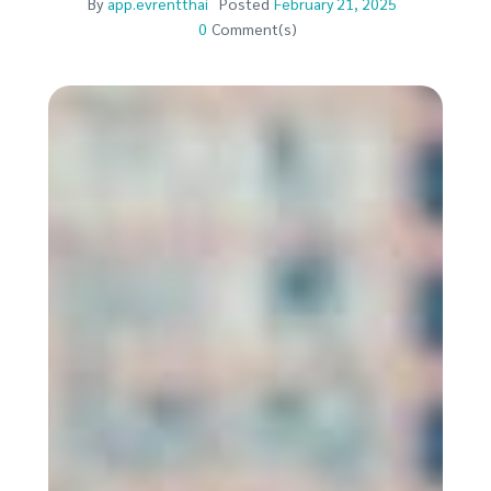
By
app.evrentthai
Posted
February 21, 2025
0
Comment(s)