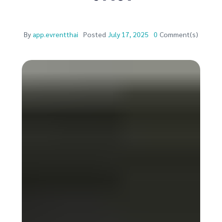
By
app.evrentthai
Posted
July 17, 2025
0
Comment(s)