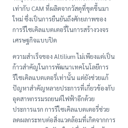
เท่ากับ CAM ที่ผลิตจากวัสดุที่ขุดขึ้นมา
ใหม่ ซึ่งเป็นการยืนยันถึงศักยภาพของ
การรีไซเคิลแบตเตอรี่ในการสร้างวงจร
เศรษฐกิจแบบปิด
ความสำเร็จของ Altilium ไม่เพียงแต่เป็น
ก้าวสำคัญในการพัฒนาเทคโนโลยีการ
รีไซเคิลแบตเตอรี่เท่านั้น แต่ยังช่วยแก้
ปัญหาสำคัญหลายประการที่เกี่ยวข้องกับ
อุตสาหกรรมรถยนต์ไฟฟ้าอีกด้วย
ประการแรก การรีไซเคิลแบตเตอรี่ช่วย
ลดผลกระทบต่อสิ่งแวดล้อมที่เกิดจากการ