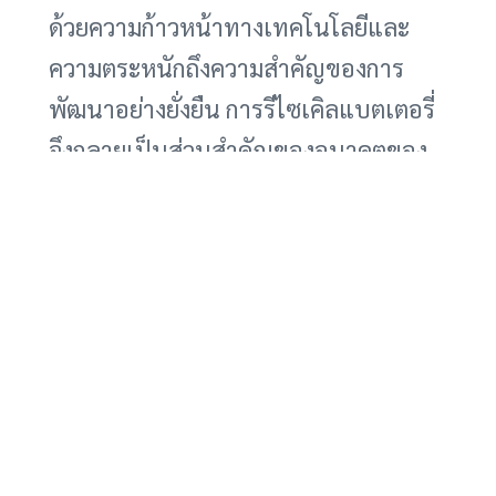
ด้วยความก้าวหน้าทางเทคโนโลยีและ
ความตระหนักถึงความสำคัญของการ
พัฒนาอย่างยั่งยืน การรีไซเคิลแบตเตอรี่
จึงกลายเป็นส่วนสำคัญของอนาคตของ
อุตสาหกรรมรถยนต์ไฟฟ้า การลงทุนใน
เทคโนโลยีการรีไซเคิล การพัฒนา
นโยบายที่สนับสนุน และความร่วมมือ
ระหว่างภาครัฐและเอกชน จะเป็นปัจจัย
สำคัญในการขับเคลื่อนการเติบโตของ
ตลาดรถยนต์ไฟฟ้าอย่างยั่งยืน และนำไป
สู่การลดการปล่อยก๊าซเรือนกระจกและ
การสร้างเศรษฐกิจสีเขียวในอนาคต