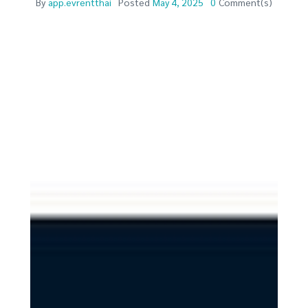
By
app.evrentthai
Posted
May 4, 2025
0
Comment(s)