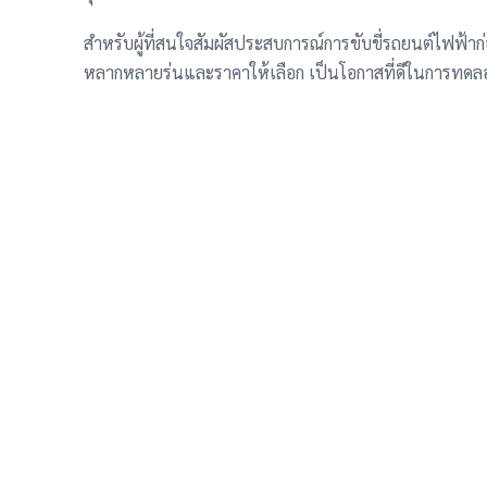
สำหรับผู้ที่สนใจสัมผัสประสบการณ์การขับขี่รถยนต์ไฟฟ้าก่
หลากหลายรุ่นและราคาให้เลือก เป็นโอกาสที่ดีในการทดล
เป็นเจ้าของ
ที่มา: CnEVPost (ไม่พบลิงก์ที่มาจาก Instagram ที่ให้ไว้)
รับเมล อัพเดท รถปรับลดราค
รถว่าง รถ EVเช่าเข้าใหม่