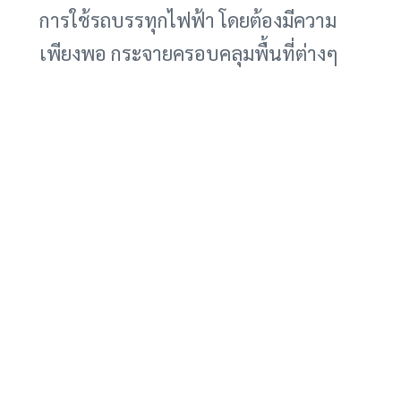
การใช้รถบรรทุกไฟฟ้า โดยต้องมีความ
เพียงพอ กระจายครอบคลุมพื้นที่ต่างๆ
และรองรับการใช้งานของรถบรรทุกได้
อย่างมีประสิทธิภาพ นอกจากนี้ การ
พัฒนาเทคโนโลยีแบตเตอรี่ เช่น การเพิ่ม
ระยะทางวิ่ง การลดเวลาในการชาร์จ และ
การลดต้นทุนการผลิต ก็เป็นปัจจัยสำคัญ
ที่จะช่วยให้รถบรรทุกไฟฟ้าเป็นทางเลือก
ที่น่าสนใจยิ่งขึ้น
การทดลองขับก่อนตัดสินใจ
สำหรับผู้ประกอบการที่สนใจรถบรรทุก