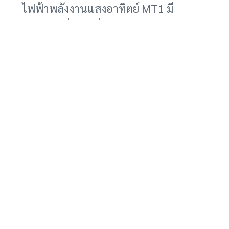
ไฟฟ้าพลังงานแสงอาทิตย์ MT1 มี
ศักยภาพที่จะเปลี่ยนแปลงวิถีชีวิตของ
ผู้คน โดยเฉพาะอย่างยิ่งในพื้นที่ที่การเข้า
ถึงแหล่งพลังงานไฟฟ้ายังจำกัด และยัง
ช่วยลดการปล่อยก๊าซเรือนกระจก ซึ่งเป็น
สาเหตุสำคัญของการเปลี่ยนแปลงสภาพ
ภูมิอากาศ
อย่างไรก็ตาม ยังไม่มีข้อมูลเพิ่มเติมเกี่ยว
กับราคาและวันวางจำหน่ายของรถ
กระบะไฟฟ้า MT1 แต่คาดว่าจะมีการเปิด
เผยรายละเอียดเพิ่มเติมในเร็วๆ นี้
สำหรับผู้ที่สนใจรถยนต์ไฟฟ้า การเช่า