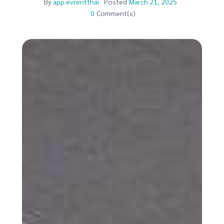
By
app.evrentthai
Posted
March 21, 2025
0
Comment(s)