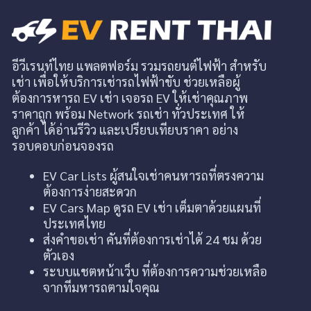
อีวีเรนท์ไทย แพลตฟอร์ม รวมรถยนต์ไฟฟ้า สำหรับ
เช่า เพื่อให้บริการเช่ารถไฟฟ้าขับ ช่วยเหลือผู้
ต้องการหารถ EV เช่า เจอรถ EV ให้เช่าคุณภาพ
ราคาถูก พร้อม Network รถเช่า ทั่วประเทศ ให้
ลูกค้า ได้อ่านรีวิว และเปรียบเทียบราคา อย่าง
รอบคอบก่อนจองรถ
EV Car Lists ผู้สนใจเช่าคนหารถที่ตรงความ
ต้องการง่ายสะดวก
EV Cars Map ดูรถ EV เช่า เต็มตาด้วยแผนที่
ประเทศไทย
ส่งคำขอเช่า คันที่ต้องการเช่าได้ 24 ชม ด้วย
ตัวเอง
ระบบแชตหน้าเว็บ ที่ต้องการความช่วยเหลือ
จากทีมหารถตามใจคุณ