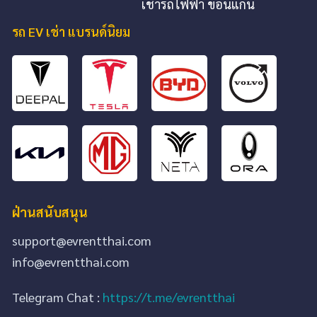
เช่ารถไฟฟ้า ขอนแก่น
รถ EV เช่า แบรนด์นิยม
ฝ่านสนับสนุน
support@evrentthai.com
info@evrentthai.com
Telegram Chat :
https://t.me/evrentthai