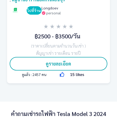
Longdoev
ไปที่ร้าน
personal
★
★
★
★
★
฿2500 - ฿3500
/วัน
(ราคาเปลี่ยนตามจำนวนวันเช่า )
สัญญาเช่า รายเดือน รายปี
ดูรายละเอียด
15
likes
ดูแล้ว :
2457
คน
คำถามเช่ารถไฟฟ้า Tesla Model 3 2024