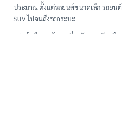
ประมาณ ตั้งแต่รถยนต์ขนาดเล็ก รถยนต์
SUV ไปจนถึงรถกระบะ
อย่างไรก็ตาม ข้อมูลเกี่ยวกับการเรียกคืน
รถยนต์ Tesla ในบทความนี้อ้างอิงจาก
โพสต์ต้นฉบับที่ไม่มีแหล่งที่มาที่แน่ชัด
ดังนั้น จึงควรตรวจสอบข้อมูลเพิ่มเติม
จากแหล่งข่าวที่เชื่อถือได้ เช่น เว็บไซต์
ของสำนักงานความปลอดภัยการจราจร
บนทางหลวงแห่งชาติ (NHTSA) หรือ
เว็บไซต์อย่างเป็นทางการของ Tesla เพื่อ
ให้ได้ข้อมูลที่ถูกต้องและครบถ้วน